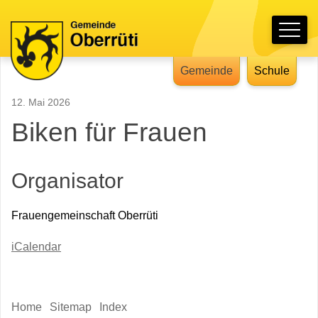
Schnellnavigation
Hauptnavigation
Navigieren in Oberrüti
Gemeinde
Schule
12. Mai 2026
Biken für Frauen
Organisator
Frauengemeinschaft Oberrüti
iCalendar
Sidebar
Home
Sitemap
Index