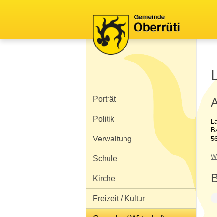
Schnellnavigation
Navigieren in Oberrüti
Hauptnavigation
Porträt
A
Politik
La
B
Verwaltung
56
W
Schule
B
Kirche
Freizeit / Kultur