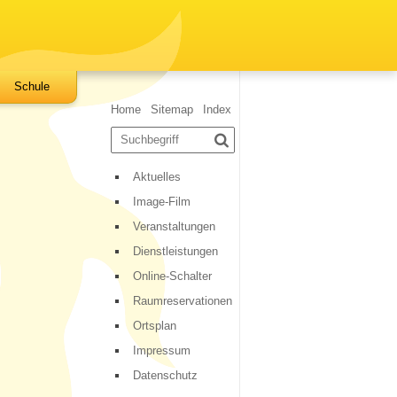
Schule
Sidebar
Home
Sitemap
Index
Suchbegriff
Suche starten
Aktuelles
Image-Film
Veranstaltungen
Dienstleistungen
Online-Schalter
Raumreservationen
Ortsplan
Impressum
Datenschutz