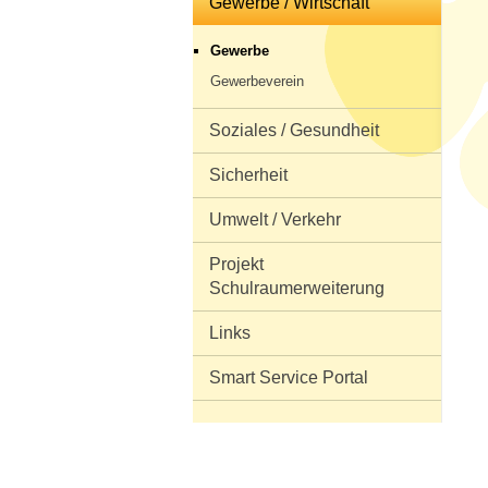
Gewerbe / Wirtschaft
Gewerbe
Gewerbeverein
Soziales / Gesundheit
Sicherheit
Umwelt / Verkehr
Projekt
Schulraumerweiterung
Links
Smart Service Portal
real estate