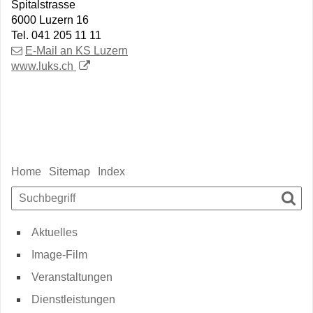
Spitalstrasse
6000 Luzern 16
Tel. 041 205 11 11
E-Mail an KS Luzern
www.luks.ch
Sidebar
Home
Sitemap
Index
Suchbegriff
Such
Aktuelles
Image-Film
Veranstaltungen
Dienstleistungen