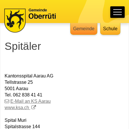
Schnellnavigation
Hauptnavigation
Navigieren in Oberrüti
Gemeinde
Schule
Spitäler
Kantonsspital Aarau AG
Tellstrasse 25
5001 Aarau
Tel. 062 838 41 41
E-Mail an KS Aarau
www.ksa.ch
Spital Muri
Spitalstrasse 144