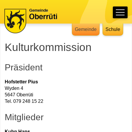
Schnellnavigation
Hauptnavigation
Navigieren in Oberrüti
Gemeinde
Schule
Kulturkommission
Präsident
Hofstetter Pius
Wyden 4
5647 Oberrüti
Tel. 079 248 15 22
Mitglieder
Kuhn Hans