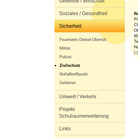
Gewerbe / Wirtschaft
Soziales / Gesundheit
R
P
C
Sicherheit
Ob
60
Feuerwehr Dietwil-Oberrüti
Te
Na
Militär
Polizei
Zivilschutz
Notfalltreffpunkt
Gefahren
Umwelt / Verkehr
Projekt
Schulraumerweiterung
Links