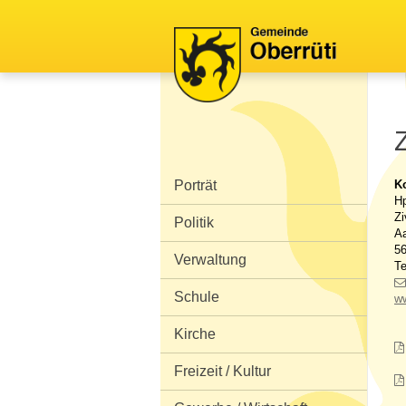
Schnellnavigation
Navigieren in Oberrüti
Z
Hauptnavigation
Porträt
K
Hp
Zi
Politik
Aa
56
Verwaltung
Te
Schule
ww
Kirche
Freizeit / Kultur