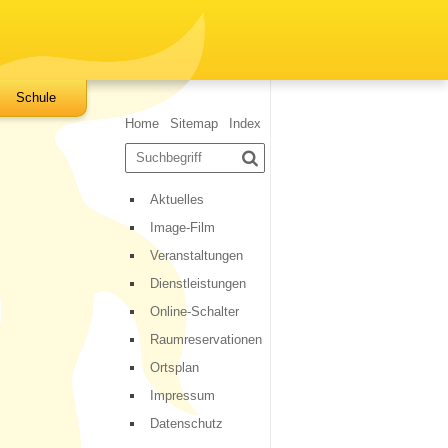
Schule
Sidebar
Home
Sitemap
Index
Suchbegriff
Suche starten
Aktuelles
Image-Film
Veranstaltungen
Dienstleistungen
Online-Schalter
Raumreservationen
Ortsplan
Impressum
Datenschutz